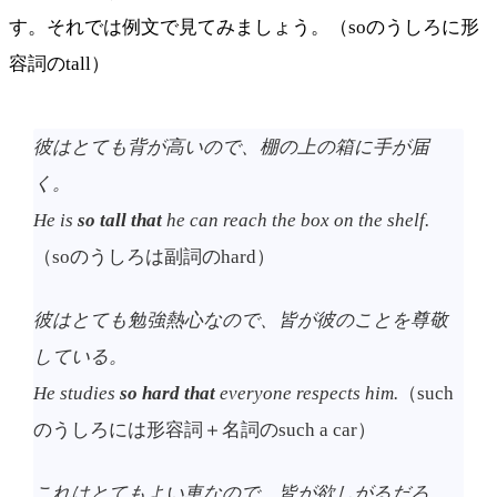
す。それでは例文で見てみましょう。（soのうしろに形
容詞のtall）
彼はとても背が高いので、棚の上の箱に手が届
く。
He is
so tall that
he can reach the box on the shelf.
（soのうしろは副詞のhard）
彼はとても勉強熱心なので、皆が彼のことを尊敬
している。
He studies
so hard that
everyone respects him.
（such
のうしろには形容詞＋名詞のsuch a car）
これはとてもよい車なので、皆が欲しがるだろ