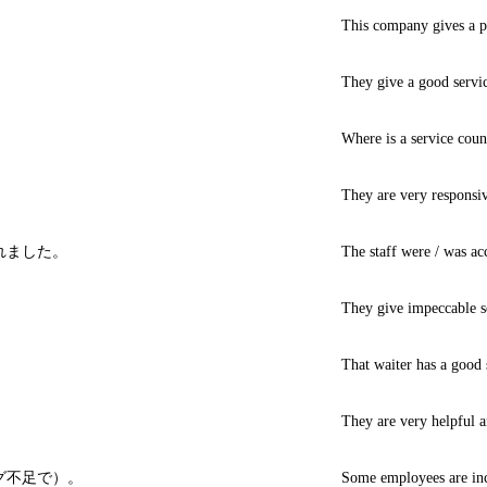
This company gives a pr
They give a good service
Where is a service coun
They are very responsiv
れました。
The staff were / was a
They give impeccable s
That waiter has a good s
They are very helpful a
グ不足で）。
Some employees are in