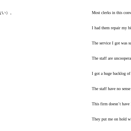
ない）。
Most clerks in this con
I had them repair my bi
The service I got was s
The staff are uncoopera
I got a huge backlog of 
The staff have no sense
This firm doesn’t have 
They put me on hold 