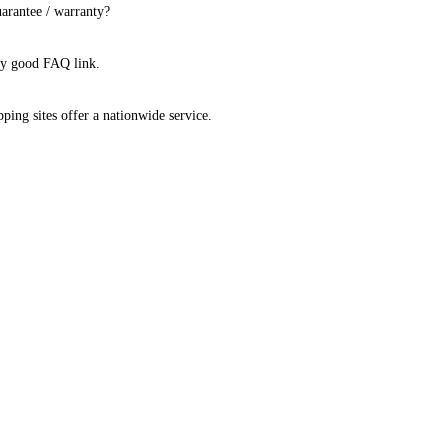
uarantee / warranty?
ry good FAQ link.
ping sites offer a nationwide service.