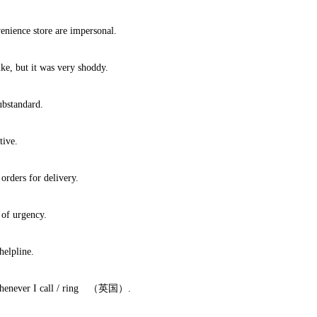
venience store are impersonal.
ke, but it was very shoddy.
ubstandard.
tive.
orders for delivery.
 of urgency.
helpline.
whenever I call / ring （英国）.