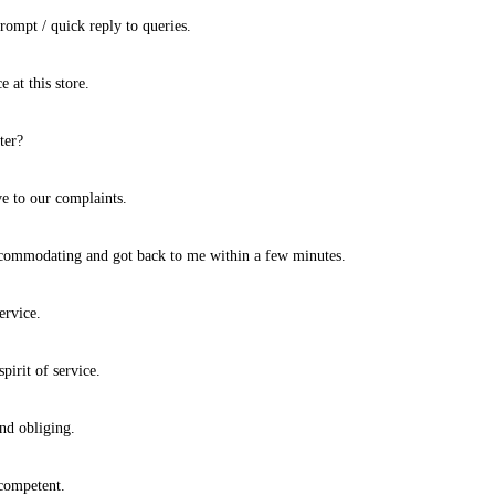
ompt / quick reply to queries.
 at this store.
ter?
e to our complaints.
ccommodating and got back to me within a few minutes.
ervice.
pirit of service.
nd obliging.
competent.