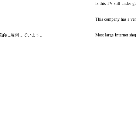
Is this TV still under g
This company has a ve
際的に展開しています。
Most large Internet shop