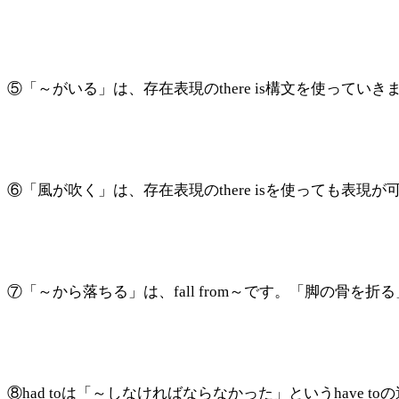
⑤「～がいる」は、存在表現のthere is構文を使っていきます。「
⑥「風が吹く」は、存在表現のthere isを使っても表現
⑦「～から落ちる」は、fall from～です。「脚の骨を折る」
⑧had toは「～しなければならなかった」というhave toの