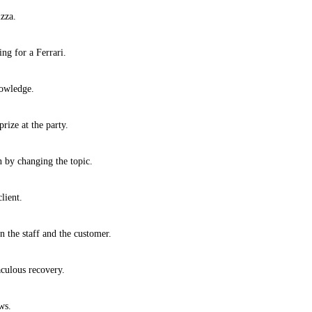
izza.
ing for a Ferrari.
knowledge.
rize at the party.
n by changing the topic.
lient.
n the staff and the customer.
aculous recovery.
ews.