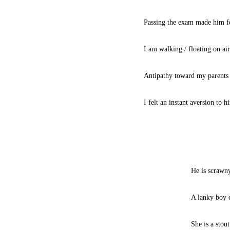
Passing the exam made him fe
I am walking / floating on air
Antipathy toward my parents 
I felt an instant aversion to h
He is scrawn
A lanky boy 
She is a sto