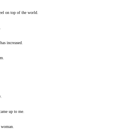
el on top of the world.
.
has increased.
im.
y.
came up to me.
ut woman.