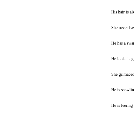
His hair is a
She never has
He has a swa
He looks hag
She grimaced
He is scowlin
He is leering 