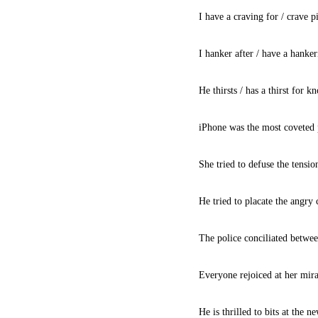
I have a craving for / crave p
I hanker after / have a hanker
He thirsts / has a thirst for 
iPhone was the most coveted p
She tried to defuse the tensio
He tried to placate the angry c
The police conciliated betwee
Everyone rejoiced at her mir
He is thrilled to bits at the n