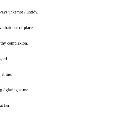
lways unkempt / untidy.
 a hair out of place.
rthy complexion.
gard.
 at me.
g / glaring at me.
at her.