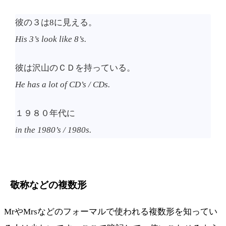
彼の３は8に見える。
His 3’s look like 8’s.
彼は沢山のＣＤを持っている。
He has a lot of CD’s / CDs.
１９８０年代に
in the 1980’s / 1980s.
敬称などの複数形
MrやMrsなどのフォーマルで使われる複数形を知ってい