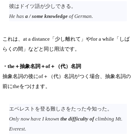
彼はドイツ語が少しできる。
He has
a / some knowledge
of German.
これは、at a distance「少し離れて」やfor a while「しば
らくの間」などと同じ用法です。
・the＋抽象名詞＋of＋（代）名詞
抽象名詞の後にof＋（代）名詞がつく場合、抽象名詞の
前にtheをつけます。
エベレストを登る難しさをたった今知った。
Only now have I known
the difficulty of
climbing Mt.
Everest.