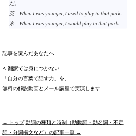
だ。
英 When I was younger, I used to play in that park.
米 When I was younger, I would play in that park.
記事を読んだあなたへ
AI翻訳では身につかない
「自分の言葉で話す力」を、
無料の解説動画とメール講座で実演します
最短ルートを受け取る
← トップ
動詞の種類と時制（助動詞・動名詞・不定
詞・分詞構文など）の記事一覧 →