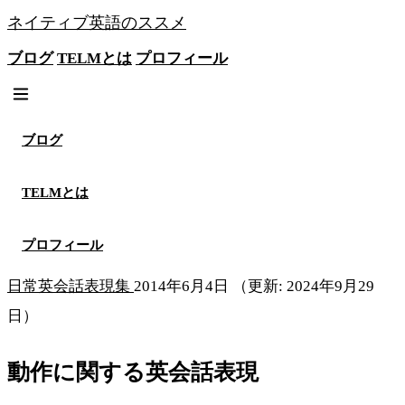
ネイティブ英語のススメ
ブログ
TELMとは
プロフィール
無料メソッドを見る
ブログ
TELMとは
プロフィール
日常英会話表現集
2014年6月4日
（更新: 2024年9月29
日）
動作に関する英会話表現