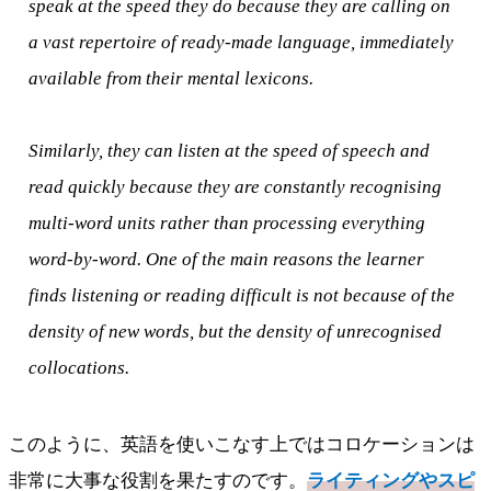
speak at the speed they do because they are calling on
a vast repertoire of ready-made language, immediately
available from their mental lexicons.
Similarly, they can listen at the speed of speech and
read quickly because they are constantly recognising
multi-word units rather than processing everything
word-by-word. One of the main reasons the learner
finds listening or reading difficult is not because of the
density of new words, but the density of unrecognised
collocations.
このように、英語を使いこなす上ではコロケーションは
非常に大事な役割を果たすのです。
ライティングやスピ