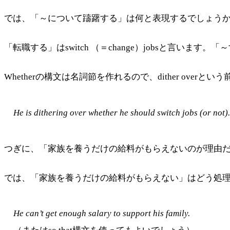
では、「～について躊躇する」は何と表現するでしょうか？ 答
「転職する」はswitch （＝change）jobsと言います。「～
Whetherの構文は名詞節を作れるので、dither o
He is dithering over whether he should switch jobs (or not).
つぎに、「家族を養うだけの給料がもらえないのが理由だ」を訳します。
では、「家族を養うだけの給料がもらえない」はどう処理す
He can’t get enough salary to support his family.