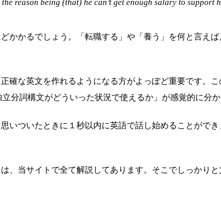
 the reason being (that) he can’t get enough salary to support hi
ほどかかるでしょう。「転職する」や「養う」を何と言えば
、正確な英文を作れるようになる方がよっぽど重要です。こ
oや独立分詞構文がどういった状況で使えるか」が感覚的に分
を思いついたときに１秒以内に英語で話し始めることができ
ては、当サイトで全て解説してあります。そこでしっかりと