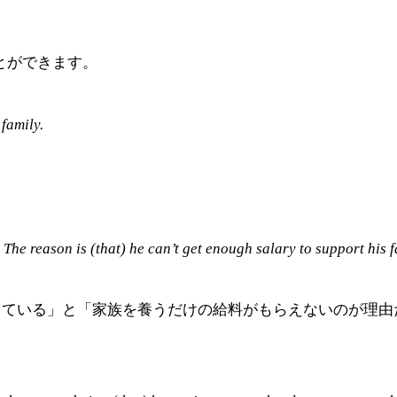
すことができます。
 family.
 The reason is (that) he can’t get enough salary to support his f
している」と「家族を養うだけの給料がもらえないのが理由