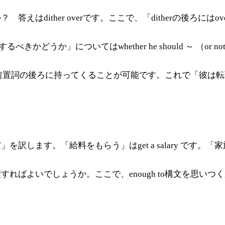
えはdither overです。ここで、「ditherの後ろに
するべきかどうか」についてはwhether he should ～ （or
verという前置詞の後ろに持ってくることが可能です。これで
「給料をもらう」はget a salary です。「家族を養う」は
ればよいでしょうか。ここで、enough to構文を思いつ