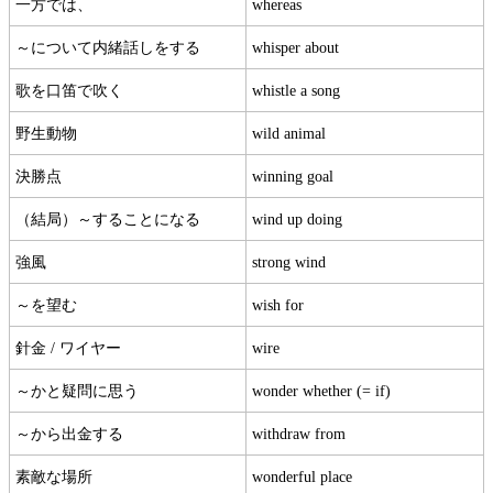
一方では、
whereas
～について内緒話しをする
whisper about
歌を口笛で吹く
whistle a song
野生動物
wild animal
決勝点
winning goal
（結局）～することになる
wind up doing
強風
strong wind
～を望む
wish for
針金 / ワイヤー
wire
～かと疑問に思う
wonder whether (= if)
～から出金する
withdraw from
素敵な場所
wonderful place