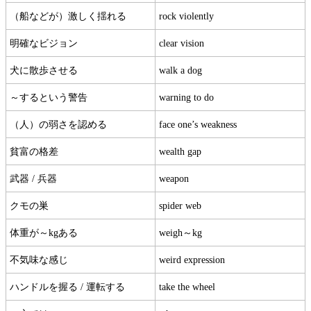
（船などが）激しく揺れる
rock violently
明確なビジョン
clear vision
犬に散歩させる
walk a dog
～するという警告
warning to do
（人）の弱さを認める
face one’s weakness
貧富の格差
wealth gap
武器 / 兵器
weapon
クモの巣
spider web
体重が～kgある
weigh～kg
不気味な感じ
weird expression
ハンドルを握る / 運転する
take the wheel