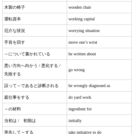
木製の椅子
wooden chair
運転資本
working capital
厄介な状況
worrying situation
手首を回す
move one’s wrist
～について書かれている
be written about
悪い方向へ向かう / 悪化する /
go wrong
失敗する
誤って～であると診断される
be wrongly diagnosed as
庭仕事をする
do yard work
～の材料
ingredient for
当初は / 初期は
initially
率先して～する
take initiative to do