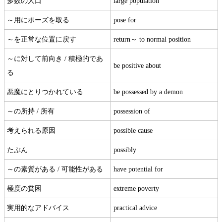
多数の人口
large population
～用にポーズを取る
pose for
～を正常な位置に戻す
return～ to normal position
～に対して前向き / 積極的であ
be positive about
る
悪魔にとりつかれている
be possessed by a demon
～の所持 / 所有
possession of
考えられる原因
possible cause
たぶん
possibly
～の素質がある / 可能性がある
have potential for
極度の貧困
extreme poverty
実用的なアドバイス
practical advice