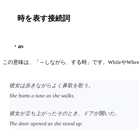
時を表す接続詞
・as
この意味は、「～しながら、する時」です。WhileやW
彼女は歩きながらよく鼻歌を歌う。
She hums a tune as she walks.
彼女が立ち上がったそのとき、ドアが開いた。
The door opened as she stood up.