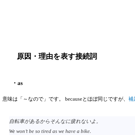
原因・理由を表す接続詞
・as
意味は「～なので」です。 becauseとほぼ同じですが、
補
自転車があるからそんなに疲れないよ。
We won’t be so tired as we have a bike.