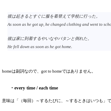
彼は起きるとすぐに服を着替えて学校に行った。
As soon as he got up, he changed clothing and went to scho
彼は家に到着するやいなやバタンと倒れた。
He fell down as soon as he got home.
homeは副詞なので、got to homeではありません。
・every time / each time
意味は「（毎回）～するたびに、～するときはいつも」