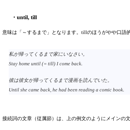
・until, till
意味は「～するまで」となります。tillのほうがやや口語
私が帰ってくるまで家にいなさい。
Stay home until (= till) I come back.
彼は彼女が帰ってくるまで漫画を読んでいた。
Until she came back, he had been reading a comic book.
接続詞の文章（従属節）は、上の例文のようにメインの