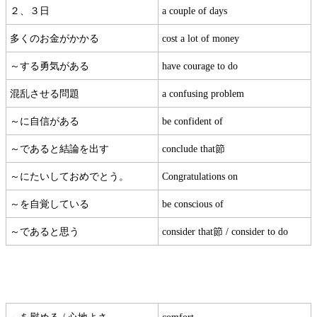
２、３日
a couple of days
多くのお金がかかる
cost a lot of money
～する勇気がある
have courage to do
混乱させる問題
a confusing problem
～に自信がある
be confident of
～であると結論を出す
conclude that節
～にたいしておめでとう。
Congratulations on
～を自覚している
be conscious of
～であると思う
consider that節 / consider to do
～を慰める / 心地よさ
comfort