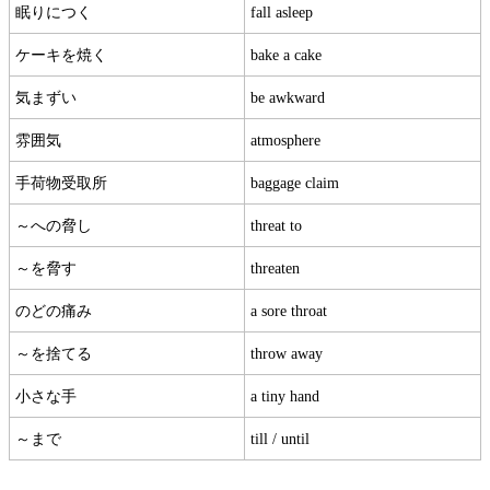
眠りにつく
fall asleep
ケーキを焼く
bake a cake
気まずい
be awkward
雰囲気
atmosphere
手荷物受取所
baggage claim
～への脅し
threat to
～を脅す
threaten
のどの痛み
a sore throat
～を捨てる
throw away
小さな手
a tiny hand
～まで
till / until