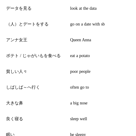
データを見る
look at the data
（人）とデートをする
go on a date with sb
アンナ女王
Queen Anna
ポテト / じゃがいもを食べる
eat a potato
貧しい人々
poor people
しばしば～へ行く
often go to
大きな鼻
a big nose
良く寝る
sleep well
眠い
be sleepy