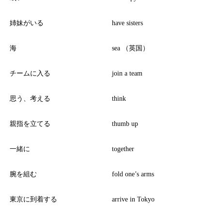
姉妹がいる
have sisters
海
sea （英国）
チームに入る
join a team
思う、考える
think
親指を立てる
thumb up
一緒に
together
腕を組む
fold one’s arms
東京に到着する
arrive in Tokyo