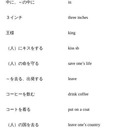
中に、～の中に
in
３インチ
three inches
王様
king
（人）にキスをする
kiss sb
（人）の命を守る
save one’s life
～を去る、出発する
leave
コーヒーを飲む
drink coffee
コートを着る
put on a coat
（人）の国を去る
leave one’s country