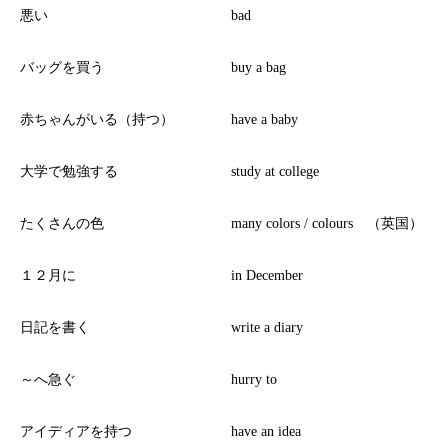
悪い
bad
バッグを買う
buy a bag
赤ちゃんがいる（持つ）
have a baby
大学で勉強する
study at college
たくさんの色
many colors / colours （英国）
１２月に
in December
日記を書く
write a diary
～へ急ぐ
hurry to
アイディアを持つ
have an idea