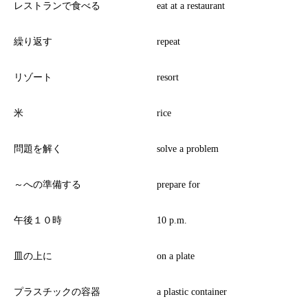
レストランで食べる
eat at a restaurant
繰り返す
repeat
リゾート
resort
米
rice
問題を解く
solve a problem
～への準備する
prepare for
午後１０時
10 p.m.
皿の上に
on a plate
プラスチックの容器
a plastic container