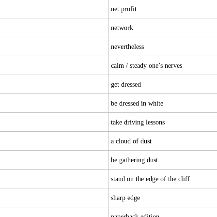
net profit
network
nevertheless
calm / steady one’s nerves
get dressed
be dressed in white
take driving lessons
a cloud of dust
be gathering dust
stand on the edge of the cliff
sharp edge
paperback edition