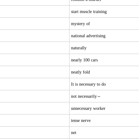
start muscle training
mystery of
national advertising
naturally
nearly 100 cars
neatly fold
It is necessary to do
not necessarily～
unnecessary worker
tense nerve
net