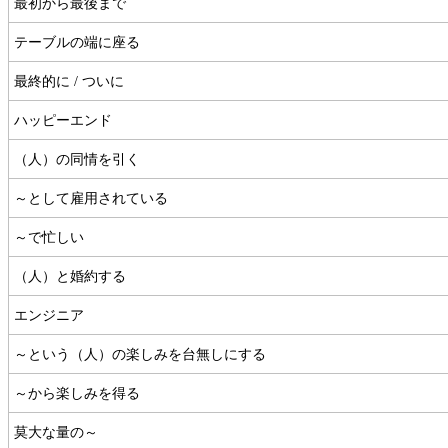
最初から最後まで
テーブルの端に座る
最終的に / ついに
ハッピーエンド
（人）の同情を引く
～として雇用されている
～で忙しい
（人）と婚約する
エンジニア
～という（人）の楽しみを台無しにする
～から楽しみを得る
莫大な量の～