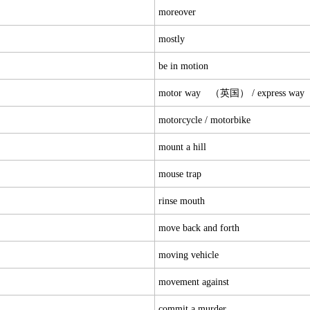
moreover
mostly
be in motion
motor way （英国） / express way
motorcycle / motorbike
mount a hill
mouse trap
rinse mouth
move back and forth
moving vehicle
movement against
commit a murder