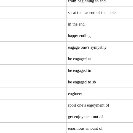
from beginning to end
sit at the far end of the table
in the end
happy ending
engage one’s sympathy
be engaged as
be engaged in
be engaged to sb
engineer
spoil one’s enjoyment of
get enjoyment out of
enormous amount of