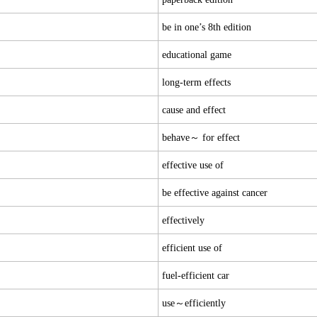
be in one’s 8th edition
educational game
long-term effects
cause and effect
behave～ for effect
effective use of
be effective against cancer
effectively
efficient use of
fuel-efficient car
use～efficiently