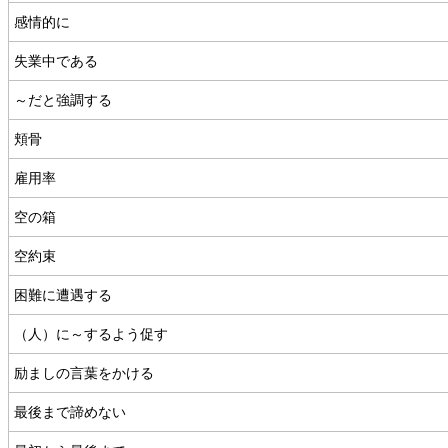
感情的に
失業中である
～だと強調する
頬骨
雇用率
空の箱
空約束
困難に遭遇する
（人）に～するよう促す
励ましの言葉をかける
最後まで諦めない