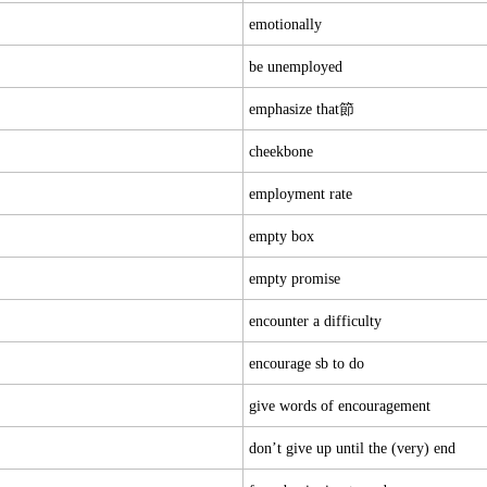
emotionally
be unemployed
emphasize that節
cheekbone
employment rate
empty box
empty promise
encounter a difficulty
encourage sb to do
give words of encouragement
don’t give up until the (very) end