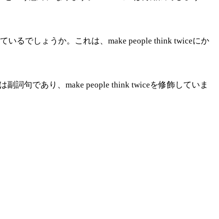
いるでしょうか。これは、make people think twiceにか
副詞句であり、make people think twiceを修飾していま