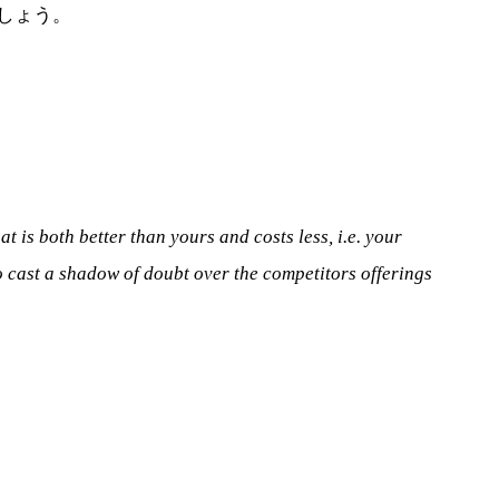
しょう。
is both better than yours and costs less, i.e. your
o cast a shadow of doubt over the competitors offerings