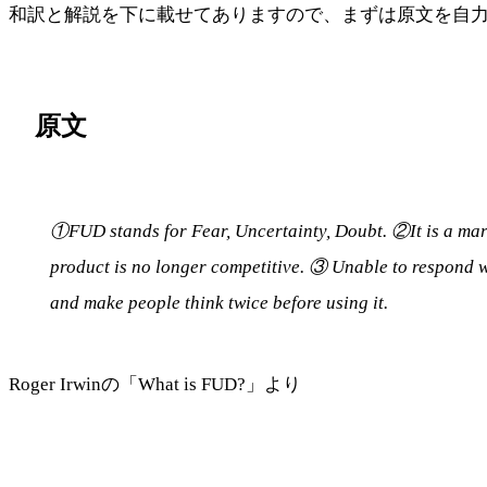
和訳と解説を下に載せてありますので、まずは原文を自
原文
①FUD stands for Fear, Uncertainty, Doubt. ②It is a marke
product is no longer competitive. ③ Unable to respond wi
and make people think twice before using it.
Roger Irwinの「What is FUD?」より