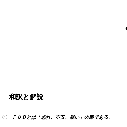
和訳と解説
①
ＦＵＤとは「恐れ、不安、疑い」の略である。