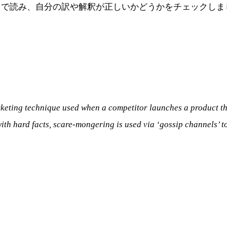
力で読み、自分の訳や解釈が正しいかどうかをチェックしま
ting technique used when a competitor launches a product that 
th hard facts, scare-mongering is used via ‘gossip channels’ t