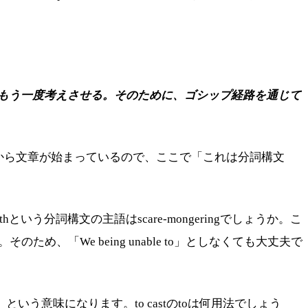
もう一度考えさせる。そのために、ゴシップ経路を通じて
e to～から文章が始まっているので、ここで「これは分詞構文
withという分詞構文の主語はscare-mongeringでしょうか。こ
め、「We being unable to」としなくても大丈夫で
入れる」という意味になります。to castのtoは何用法でしょう